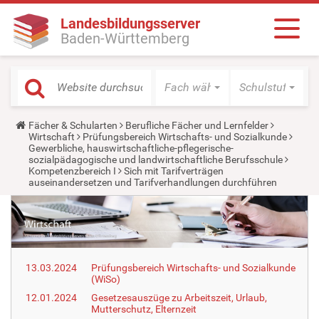
Landesbildungsserver
Baden-Württemberg
Fach wählen
Schulstufe wäh
Y
Fächer & Schularten
Berufliche Fächer und Lernfelder
o
Wirtschaft
Prüfungsbereich Wirtschafts- und Sozialkunde
u
Gewerbliche, hauswirtschaftliche-pflegerische-
a
sozialpädagogische und landwirtschaftliche Berufsschule
r
Kompetenzbereich I
Sich mit Tarifverträgen
e
auseinandersetzen und Tarifverhandlungen durchführen
h
e
r
e
:
13.03.2024
Prüfungsbereich Wirtschafts- und Sozialkunde
(WiSo)
12.01.2024
Gesetzesauszüge zu Arbeitszeit, Urlaub,
Mutterschutz, Elternzeit