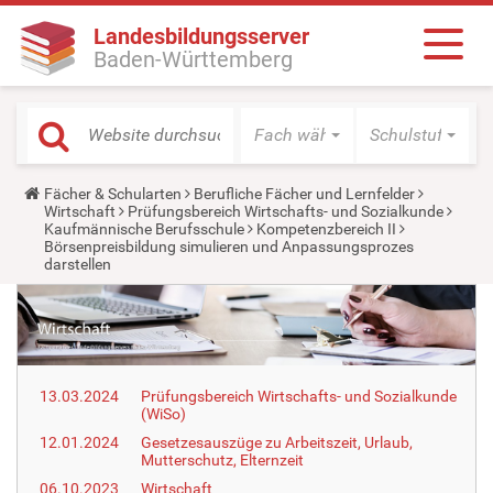
Landesbildungsserver
Baden-Württemberg
Fach wählen
Schulstufe wäh
Y
Fächer & Schularten
Berufliche Fächer und Lernfelder
o
Wirtschaft
Prüfungsbereich Wirtschafts- und Sozialkunde
u
Kaufmännische Berufsschule
Kompetenzbereich II
a
Börsenpreisbildung simulieren und Anpassungsprozes
r
darstellen
e
h
e
r
e
:
13.03.2024
Prüfungsbereich Wirtschafts- und Sozialkunde
(WiSo)
12.01.2024
Gesetzesauszüge zu Arbeitszeit, Urlaub,
Mutterschutz, Elternzeit
06.10.2023
Wirtschaft