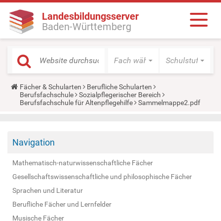
Landesbildungsserver
Baden-Württemberg
Fach wählen
Schulstufe wäh
Y
Fächer & Schularten
Berufliche Schularten
o
Berufsfachschule
Sozialpflegerischer Bereich
u
Berufsfachschule für Altenpflegehilfe
Sammelmappe2.pdf
a
r
e
h
Navigation
e
r
e
Mathematisch-naturwissenschaftliche Fächer
:
Gesellschaftswissenschaftliche und philosophische Fächer
Sprachen und Literatur
Berufliche Fächer und Lernfelder
Musische Fächer