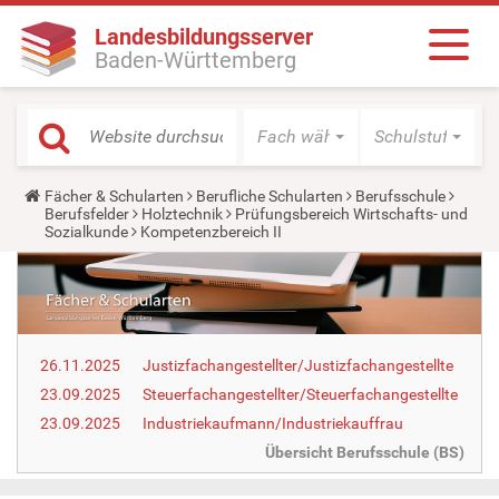
Landesbildungsserver
Baden-Württemberg
Fach wählen
Schulstufe wäh
Y
Fächer & Schularten
Berufliche Schularten
Berufsschule
o
Berufsfelder
Holztechnik
Prüfungsbereich Wirtschafts- und
u
Sozialkunde
Kompetenzbereich II
a
r
e
h
e
r
e
26.11.2025
Justizfachangestellter/Justizfachangestellte
:
23.09.2025
Steuerfachangestellter/Steuerfachangestellte
23.09.2025
Industriekaufmann/Industriekauffrau
Übersicht Berufsschule (BS)