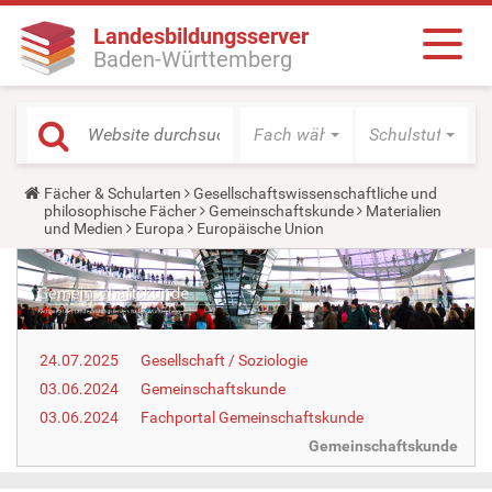
Landesbildungsserver
Baden-Württemberg
Fach wählen
Schulstufe wäh
Y
Fächer & Schularten
Gesellschaftswissenschaftliche und
o
philosophische Fächer
Gemeinschaftskunde
Materialien
u
und Medien
Europa
Europäische Union
a
r
e
h
e
r
e
24.07.2025
Gesellschaft / Soziologie
:
03.06.2024
Gemeinschaftskunde
03.06.2024
Fachportal Gemeinschaftskunde
Gemeinschaftskunde