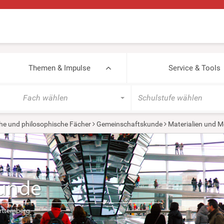
Themen & Impulse
Service & Tools
Fach wählen
Schulstufe wählen
he und philosophische Fächer
Gemeinschaftskunde
Materialien und M