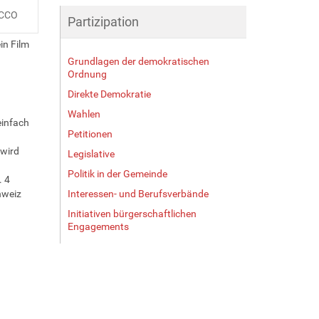
 CCO
Partizipation
in Film
Grundlagen der demokratischen
Ordnung
Direkte Demokratie
Wahlen
einfach
Petitionen
 wird
Legislative
Politik in der Gemeinde
. 4
hweiz
Interessen- und Berufsverbände
Initiativen bürgerschaftlichen
Engagements