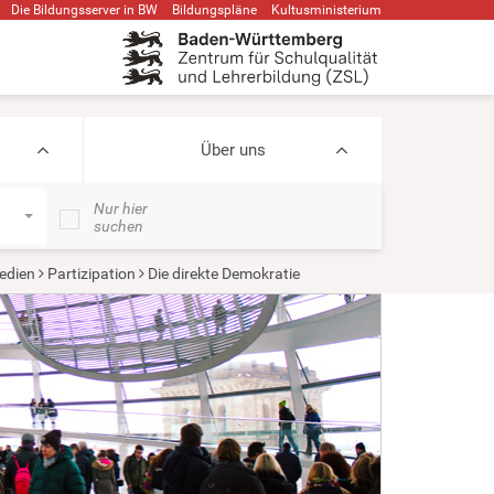
Die Bildungsserver in BW
Bildungspläne
Kultusministerium
Über uns
Nur hier
suchen
edien
Partizipation
Die direkte Demokratie