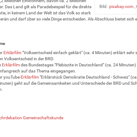
8,2 Millionen Einwohnern, davon ca. 2 Millionen
Bild:
pixabay.com
,
r. Das Land gilt als Paradebeispiel für die direkte
ie, in keinem Land der Welt ist das Volk so stark
erän und darf über so viele Dinge entscheiden. Als Abschluss bietet sich e
lme
er
Erklärfilm
"Volksentscheid einfach geklärt" (ca. 4 Minuten) erklärt sehr 
n Volksentscheid in der BRD.
m
Erklärfilm
des Bundestages "Plebiszite in Deutschland" (ca. 24 Minuten)
mfangreich auf das Thema eingegangen.
r youTube-
Erklärfilm
"Erklärstück Demokratie Deutschland - Schweiz" (ca
nuten) geht auf die Gemeinsamkeiten und Unterschiede der BRD und Sc
n.
chrdekation Gemeinschaftskunde