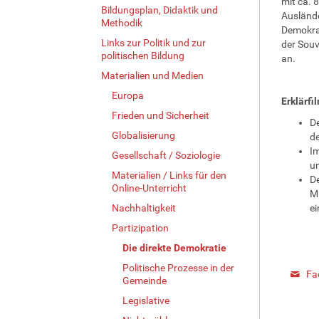
mit ca. 
Bildungsplan, Didaktik und
Auslände
Methodik
Demokrat
Links zur Politik und zur
der Souv
politischen Bildung
an.
Materialien und Medien
Europa
Erklärfi
Frieden und Sicherheit
D
Globalisierung
de
I
Gesellschaft / Soziologie
u
Materialien / Links für den
De
Online-Unterricht
Mi
Nachhaltigkeit
ei
Partizipation
Die direkte Demokratie
Politische Prozesse in der
Fa
Gemeinde
Legislative