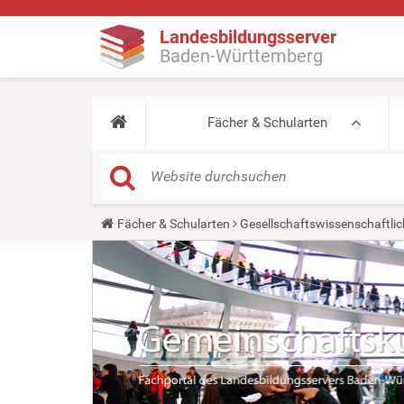
Landesbildungsserver
Baden-Württemberg
Fächer & Schularten
Y
Fächer & Schularten
Gesellschaftswissenschaftlic
o
u
a
r
e
h
e
r
e
: