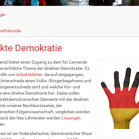
gie
haftskunde
ekte Demokratie
rial bietet einen Zugang zu dem für Lernende
ersichtliche Thema der direkten Demokratie. Es
hilfe von
Arbeitsblätter
darauf eingegangen,
Unterschiede eines Volks-/Bürgerbegehrens und
ürgerentscheids sind und welche Vor- und
e eine direkte Demokratie hat. Dabei sollen
irektdemokratischen Elemente mit der direkten
ie unseres Nachbarstaates, der
rischen Eidgenossenschaft, verglichen werden.
 Hand der/des Lehrenden werden
Lösungen
en.
eiz ist ein föderalistischer, demokratischer Staat