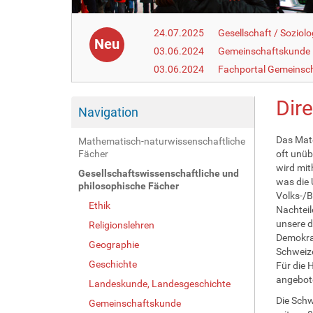
24.07.2025
Gesellschaft / Soziolo
Neu
03.06.2024
Gemeinschaftskunde
03.06.2024
Fachportal Gemeinsc
Dir
Navigation
Das Mate
Mathematisch-naturwissenschaftliche
Fächer
oft unüb
wird mit
Gesellschaftswissenschaftliche und
was die 
philosophische Fächer
Volks-/B
Ethik
Nachteil
unsere d
Religionslehren
Demokrat
Geographie
Schweize
Geschichte
Für die
angebot
Landeskunde, Landesgeschichte
Die Schw
Gemeinschaftskunde