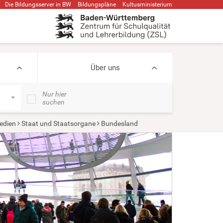
Die Bildungsserver in BW
Bildungspläne
Kultusministerium
Über uns
Nur hier
suchen
edien
Staat und Staatsorgane
Bundesland