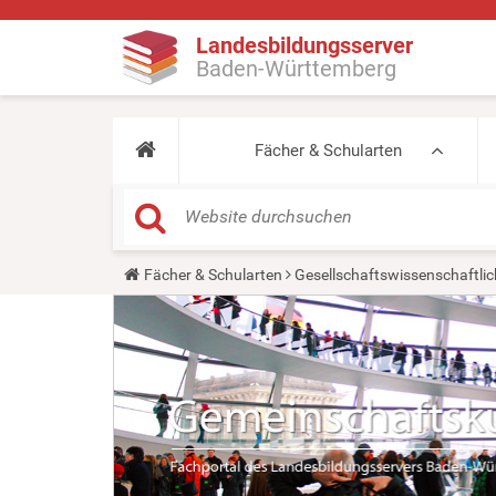
Landesbildungsserver
Baden-Württemberg
Fächer & Schularten
Y
Fächer & Schularten
Gesellschaftswissenschaftlic
o
u
a
r
e
h
e
r
e
: