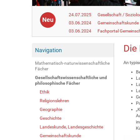
24.07.2025
Gesellschaft / Soziolo
Neu
03.06.2024
Gemeinschaftskunde
03.06.2024
Fachportal Gemeinsc
Die
Navigation
An typis
Mathematisch-naturwissenschaftliche
Fächer
Be
Gesellschaftswissenschaftliche und
La
philosophische Fächer
La
L
Ethik
Ge
Religionslehren
Po
Geographie
„K
Au
Geschichte
in
Landeskunde, Landesgeschichte
Ku
Gemeinschaftskunde