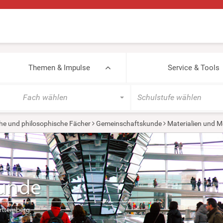
Themen & Impulse
Service & Tools
Fach wählen
Schulstufe wählen
he und philosophische Fächer
Gemeinschaftskunde
Materialien und M