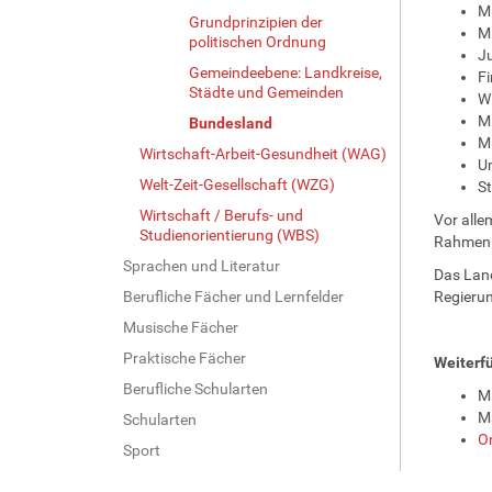
Mi
Grundprinzipien der
Mi
politischen Ordnung
Ju
Gemeindeebene: Landkreise,
F
Städte und Gemeinden
Wi
Mi
Bundesland
Mi
Wirtschaft-Arbeit-Gesundheit (WAG)
U
Welt-Zeit-Gesellschaft (WZG)
St
Wirtschaft / Berufs- und
Vor alle
Studienorientierung (WBS)
Rahmenko
Sprachen und Literatur
Das Land
Berufliche Fächer und Lernfelder
Regierun
Musische Fächer
Praktische Fächer
Weiterf
Berufliche Schularten
Ma
Ma
Schularten
On
Sport