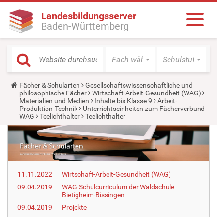
Landesbildungsserver
Baden-Württemberg
Fach wählen
Schulstufe wäh
Y
Fächer & Schularten
Gesellschaftswissenschaftliche und
o
philosophische Fächer
Wirtschaft-Arbeit-Gesundheit (WAG)
u
Materialien und Medien
Inhalte bis Klasse 9
Arbeit-
a
Produktion-Technik
Unterrichtseinheiten zum Fächerverbund
r
WAG
Teelichthalter
Teelichthalter
e
h
e
r
e
:
11.11.2022
Wirtschaft-Arbeit-Gesundheit (WAG)
09.04.2019
WAG-Schulcurriculum der Waldschule
Bietigheim-Bissingen
09.04.2019
Projekte