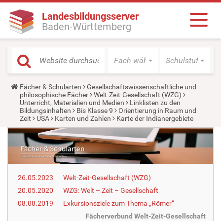
Landesbildungsserver
Baden-Württemberg
Fach wählen
Schulstufe wäh
Y
Fächer & Schularten
Gesellschaftswissenschaftliche und
o
philosophische Fächer
Welt-Zeit-Gesellschaft (WZG)
u
Unterricht, Materialien und Medien
Linklisten zu den
a
Bildungsinhalten
Bis Klasse 9
Orientierung in Raum und
r
Zeit
USA
Karten und Zahlen
Karte der Indianergebiete
e
h
e
r
e
:
26.05.2023
Welt-Zeit-Gesellschaft (WZG)
20.05.2020
WZG: Welt – Zeit – Gesellschaft
08.08.2019
Exkursionsziele zum Thema „Römer“
Fächerverbund Welt-Zeit-Gesellschaft