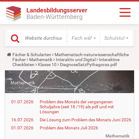
Landesbildungsserver
Baden-Württemberg
Fach wählen
Schulstufe wäh
Y
Fächer & Schularten
Mathematisch-naturwissenschaftliche
o
Fächer
Mathematik
Interaktiv und Digital
Interaktive
u
Checklisten
Klasse 10
DiagnoseSatzPythagoras.pdf
a
r
e
h
e
r
e
01.07.2026
Problem des Monats der vergangenen
:
Schuljahre (seit 18 /19) als pdf und mit
Lösungen
16.07.2026
Die Lösung zum Problem des Monats Juni 2026
01.07.2026
Problem des Monats Juli 2026
Mathematik