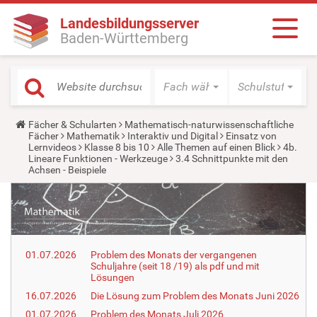
Landesbildungsserver
Baden-Württemberg
Fach wählen
Schulstufe wäh
Y
Fächer & Schularten
Mathematisch-naturwissenschaftliche
o
Fächer
Mathematik
Interaktiv und Digital
Einsatz von
u
Lernvideos
Klasse 8 bis 10
Alle Themen auf einen Blick
4b.
a
Lineare Funktionen - Werkzeuge
3.4 Schnittpunkte mit den
r
Achsen - Beispiele
e
h
e
r
e
:
01.07.2026
Problem des Monats der vergangenen
Schuljahre (seit 18 /19) als pdf und mit
Lösungen
16.07.2026
Die Lösung zum Problem des Monats Juni 2026
01.07.2026
Problem des Monats Juli 2026