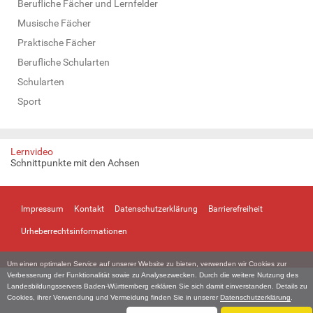
Berufliche Fächer und Lernfelder
Musische Fächer
Praktische Fächer
Berufliche Schularten
Schularten
Sport
Lernvideo
Schnittpunkte mit den Achsen
Impressum
Kontakt
Datenschutzerklärung
Barrierefreiheit
Urheberrechtsinformationen
Um einen optimalen Service auf unserer Website zu bieten, verwenden wir Cookies zur
Verbesserung der Funktionalität sowie zu Analysezwecken. Durch die weitere Nutzung des
Landesbildungsservers Baden-Württemberg erklären Sie sich damit einverstanden. Details zu
Cookies, ihrer Verwendung und Vermeidung finden Sie in unserer
Datenschutzerklärung
.