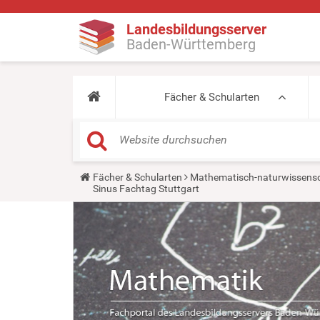
Landesbildungsserver
Baden-Württemberg
Fächer & Schularten
Y
Fächer & Schularten
Mathematisch-naturwissensc
o
Sinus Fachtag Stuttgart
u
a
r
e
h
e
r
e
: