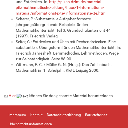
und Entdecken. In:
http://pikas.dzlm.de/material-
pik/mathematische-bildung/haus-1-informations-
material/informationstexte/informationstexte.html
Scherer, P.: Substantielle Aufgabenformate –
jahrgangsübergreifende Beispiele für den
Mathematikunterricht, Teil 3. Grundschulunterricht 44
(1997). Friedrich-Verlag
Selter, C.: Entdecken und Üben mit Rechendreiecken. Eine
substantielle Übungsform für den Mathematikunterricht. In:
Friedrich Jahresheft: Lernmethoden, Lehrmethoden. Wege
zur Selbständigkeit. Seite 88-90
Wittmann, E. C. / Müller G. N. (Hrsg.): Das Zahlenbuch.
Mathematik im 1. Schuljahr. Klett, Leipzig 2000.
Hier
können Sie das gesamte Material herunterladen
Impressum
Kontakt
Datenschutzerklärung
Barrierefreiheit
Urheberrechtsinformationen