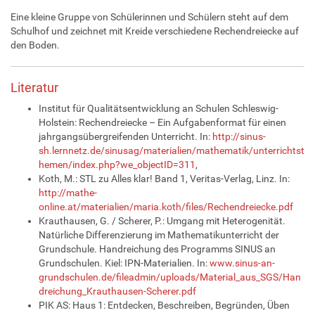
Eine kleine Gruppe von Schülerinnen und Schülern steht auf dem
Schulhof und zeichnet mit Kreide verschiedene Rechendreiecke auf
den Boden.
Literatur
Institut für Qualitätsentwicklung an Schulen Schleswig-
Holstein: Rechendreiecke – Ein Aufgabenformat für einen
jahrgangsübergreifenden Unterricht. In:
http://sinus-
sh.lernnetz.de/sinusag/materialien/mathematik/unterrichtst
hemen/index.php?we_objectID=311
,
Koth, M.: STL zu Alles klar! Band 1, Veritas-Verlag, Linz. In:
http://mathe-
online.at/materialien/maria.koth/files/Rechendreiecke.pdf
Krauthausen, G. / Scherer, P.: Umgang mit Heterogenität.
Natürliche Differenzierung im Mathematikunterricht der
Grundschule. Handreichung des Programms SINUS an
Grundschulen. Kiel: IPN-Materialien. In:
www.sinus-an-
grundschulen.de/fileadmin/uploads/Material_aus_SGS/Han
dreichung_Krauthausen-Scherer.pdf
PIK AS: Haus 1: Entdecken, Beschreiben, Begründen, Üben