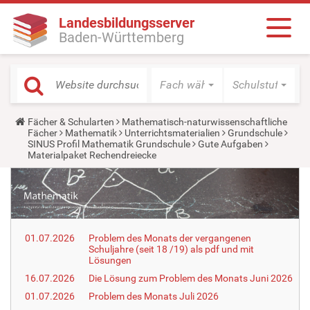
Landesbildungsserver
Baden-Württemberg
Fach wählen
Schulstufe wäh
Y
Fächer & Schularten
Mathematisch-naturwissenschaftliche
o
Fächer
Mathematik
Unterrichtsmaterialien
Grundschule
u
SINUS Profil Mathematik Grundschule
Gute Aufgaben
a
Materialpaket Rechendreiecke
r
e
h
e
r
e
:
01.07.2026
Problem des Monats der vergangenen
Schuljahre (seit 18 /19) als pdf und mit
Lösungen
16.07.2026
Die Lösung zum Problem des Monats Juni 2026
01.07.2026
Problem des Monats Juli 2026