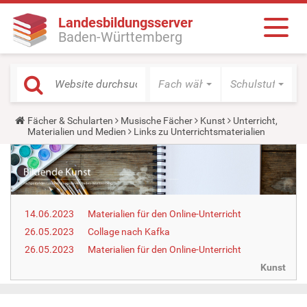
Landesbildungsserver
Baden-Württemberg
Fach wählen
Schulstufe wäh
Y
Fächer & Schularten
Musische Fächer
Kunst
Unterricht,
o
Materialien und Medien
Links zu Unterrichtsmaterialien
u
a
r
e
h
e
r
14.06.2023
Materialien für den Online-Unterricht
e
:
26.05.2023
Collage nach Kafka
26.05.2023
Materialien für den Online-Unterricht
Kunst