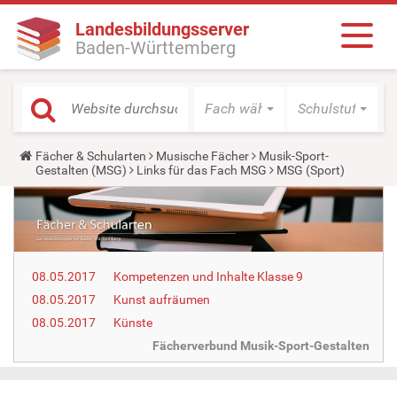
Landesbildungsserver
Baden-Württemberg
Fach wählen
Schulstufe wäh
Y
Fächer & Schularten
Musische Fächer
Musik-Sport-
o
Gestalten (MSG)
Links für das Fach MSG
MSG (Sport)
u
a
r
e
h
e
r
08.05.2017
Kompetenzen und Inhalte Klasse 9
e
:
08.05.2017
Kunst aufräumen
08.05.2017
Künste
Fächerverbund Musik-Sport-Gestalten