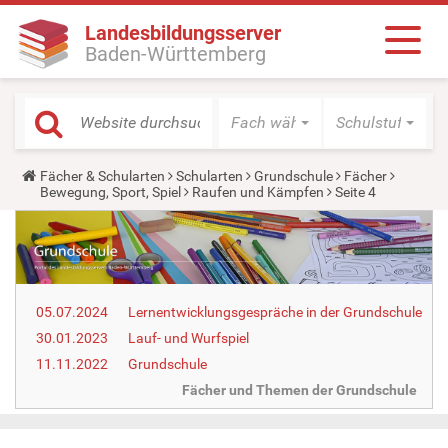
Landesbildungsserver
Baden-Württemberg
Fach wählen
Schulstufe wäh
Y
Fächer & Schularten
Schularten
Grundschule
Fächer
o
Bewegung, Sport, Spiel
Raufen und Kämpfen
Seite 4
u
a
r
e
h
e
r
05.07.2024
Lernentwicklungsgespräche in der Grundschule
e
:
30.01.2023
Lauf- und Wurfspiel
11.11.2022
Grundschule
Fächer und Themen der Grundschule