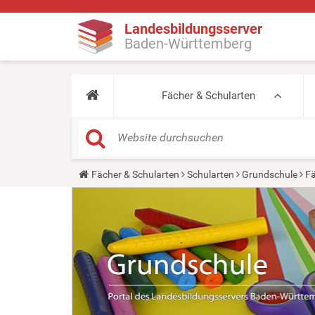
Landesbildungsserver
Baden-Württemberg
Fächer & Schularten
Y
Fächer & Schularten
Schularten
Grundschule
Fä
o
u
a
r
e
h
e
r
e
: