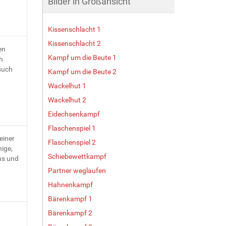
Bilder in Großansicht
Kissenschlacht 1
Kissenschlacht 2
en
Kampf um die Beute 1
h
such
Kampf um die Beute 2
Wackelhut 1
Wackelhut 2
Eidechsenkampf
Flaschenspiel 1
einer
Flaschenspiel 2
ige,
Schiebewettkampf
us und
Partner weglaufen
Hahnenkampf
Bärenkampf 1
Bärenkampf 2