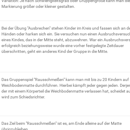
Variation: Je nach Schwierigkeitsgrad oder Gruppengröße kann man die
Markierung größer oder kleiner gestalten.
Bei der Übung "Ausbrechen" stehen Kinder im Kreis und fassen sich an d
Händen oder harken sich ein. Sie versuchen nun einen Ausbruchsversuc
eines Kindes, das in der Mitte steht, abzuwehren. War ein Ausbruchsver
erfolgreich beziehungsweise wurde eine vorher festgelegte Zeitdauer
überschritten, geht ein anderes Kind der Gruppe in die Mitte.
Das Gruppenspiel "Rausschmeißen" kann man mit bis zu 20 Kindern auf 
Weichbodenmatte durchführen. Hierbei kämpft jeder gegen jeden. Derjen
der mit einem Körperteil die Weichbodenmatte verlassen hat, scheidet a
wird zum Schiedsrichter.
Das Ziel beim "Rausschmeißen" ist es, am Ende alleine auf der Matte
übrigzubleiben.