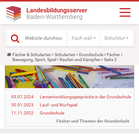
Landesbildungsserver
Baden-Württemberg
Fach wählen
Schulstufe wäh
Y
Fächer & Schularten
Schularten
Grundschule
Fächer
o
Bewegung, Sport, Spiel
Raufen und Kämpfen
Seite 3
u
a
r
e
h
e
r
05.07.2024
Lernentwicklungsgespräche in der Grundschule
e
:
30.01.2023
Lauf- und Wurfspiel
11.11.2022
Grundschule
Fächer und Themen der Grundschule