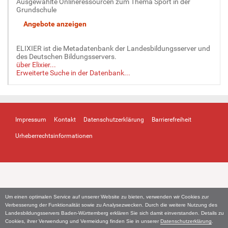
Ausgewählte Onlineressourcen zum Thema Sport in der
Grundschule
ELIXIER ist die Metadatenbank der Landesbildungsserver und
des Deutschen Bildungsservers.
über Elixier...
Erweiterte Suche in der Datenbank...
Impressum
Kontakt
Datenschutzerklärung
Barrierefreiheit
Urheberrechtsinformationen
Um einen optimalen Service auf unserer Website zu bieten, verwenden wir Cookies zur
Verbesserung der Funktionalität sowie zu Analysezwecken. Durch die weitere Nutzung des
Landesbildungsservers Baden-Württemberg erklären Sie sich damit einverstanden. Details zu
Cookies, ihrer Verwendung und Vermeidung finden Sie in unserer
Datenschutzerklärung
.