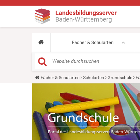
Landesbildungsserver
Baden-Württemberg
Fächer & Schularten
Y
Fächer & Schularten
Schularten
Grundschule
Fä
o
u
a
r
e
h
e
r
e
: