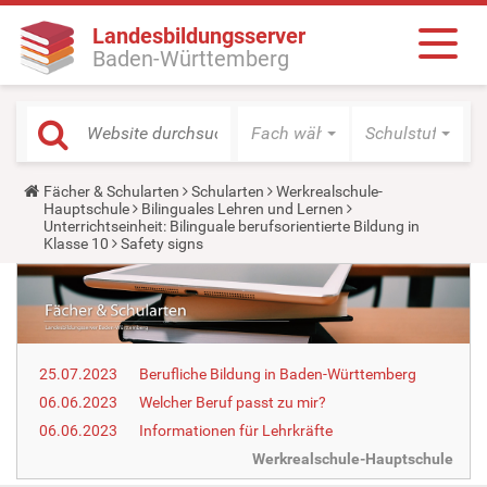
Landesbildungsserver
Baden-Württemberg
Fach wählen
Schulstufe wäh
Y
Fächer & Schularten
Schularten
Werkrealschule-
o
Hauptschule
Bilinguales Lehren und Lernen
u
Unterrichtseinheit: Bilinguale berufsorientierte Bildung in
a
Klasse 10
Safety signs
r
e
h
e
r
e
:
25.07.2023
Berufliche Bildung in Baden-Württemberg
06.06.2023
Welcher Beruf passt zu mir?
06.06.2023
Informationen für Lehrkräfte
Werkrealschule-Hauptschule