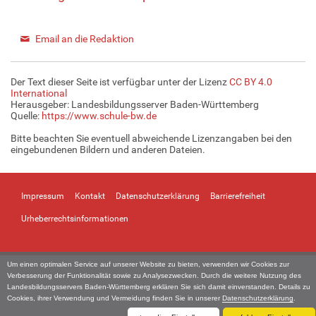
Email an die Redaktion
Der Text dieser Seite ist verfügbar unter der Lizenz
CC BY 4.0
International
Herausgeber: Landesbildungsserver Baden-Württemberg
Quelle:
https://www.schule-bw.de
Bitte beachten Sie eventuell abweichende Lizenzangaben bei den
eingebundenen Bildern und anderen Dateien.
Impressum
Kontakt
Datenschutzerklärung
Barrierefreiheit
Urheberrechtsinformationen
Um einen optimalen Service auf unserer Website zu bieten, verwenden wir Cookies zur
Verbesserung der Funktionalität sowie zu Analysezwecken. Durch die weitere Nutzung des
Landesbildungsservers Baden-Württemberg erklären Sie sich damit einverstanden. Details zu
Cookies, ihrer Verwendung und Vermeidung finden Sie in unserer
Datenschutzerklärung
.