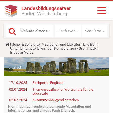
Landesbildungsserver
Baden-Württemberg
Fach wählen
Schulstufe wäh
Y
Fächer & Schularten
Sprachen und Literatur
Englisch
o
Unterrichtsmaterialien nach Kompetenzen
Grammatik
u
Irregular Verbs
a
r
e
h
e
r
e
17.10.2025
Fachportal Englisch
:
02.07.2024
Themenspezifischer Wortschatz für die
Oberstufe
02.07.2024
Zusammenhängend sprechen
Hier finden Lehrende und Lernende Materialien und
Informationen rund um das Fach Englisch.