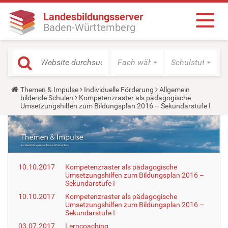
Landesbildungsserver
Baden-Württemberg
Fach wählen
Schulstufe wäh
Y
Themen & Impulse
Individuelle Förderung
Allgemein
o
bildende Schulen
Kompetenzraster als pädagogische
u
Umsetzungshilfen zum Bildungsplan 2016 – Sekundarstufe I
a
r
e
h
e
r
e
10.10.2017
Kompetenzraster als pädagogische
:
Umsetzungshilfen zum Bildungsplan 2016 –
Sekundarstufe I
10.10.2017
Kompetenzraster als pädagogische
Umsetzungshilfen zum Bildungsplan 2016 –
Sekundarstufe I
03.07.2017
Lerncoaching