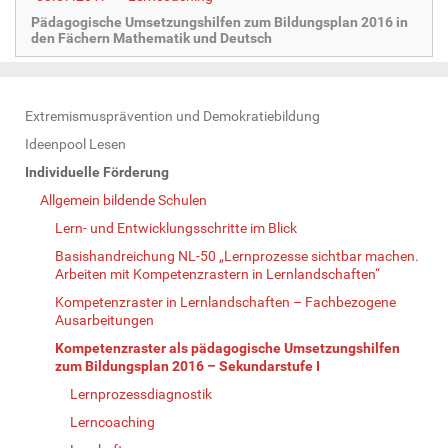
Pädagogische Umsetzungshilfen zum Bildungsplan 2016 in
den Fächern Mathematik und Deutsch
N
Extremismusprävention und Demokratiebildung
a
Ideenpool Lesen
v
Individuelle Förderung
i
Allgemein bildende Schulen
g
Lern- und Entwicklungsschritte im Blick
a
Basishandreichung NL-50 „Lernprozesse sichtbar machen.
t
Arbeiten mit Kompetenzrastern in Lernlandschaften“
i
Kompetenzraster in Lernlandschaften – Fachbezogene
o
Ausarbeitungen
n
Kompetenzraster als pädagogische Umsetzungshilfen
zum Bildungsplan 2016 – Sekundarstufe I
Lernprozessdiagnostik
Lerncoaching