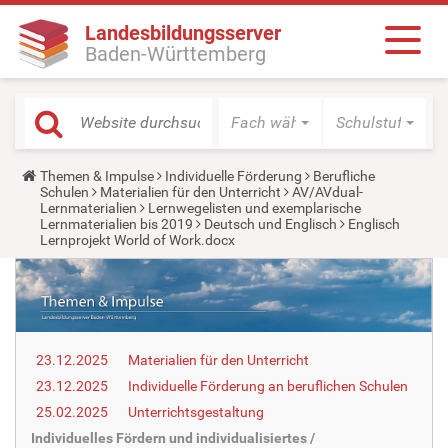
Landesbildungsserver
Baden-Württemberg
Fach wählen
Schulstufe wäh
Y
Themen & Impulse
Individuelle Förderung
Berufliche
o
Schulen
Materialien für den Unterricht
AV/AVdual-
u
Lernmaterialien
Lernwegelisten und exemplarische
a
Lernmaterialien bis 2019
Deutsch und Englisch
Englisch
r
Lernprojekt World of Work.docx
e
h
e
r
e
:
23.12.2025
Materialien für den Unterricht
23.12.2025
Individuelle Förderung an beruflichen Schulen
25.02.2025
Unterrichtsgestaltung
Individuelles Fördern und individualisiertes /