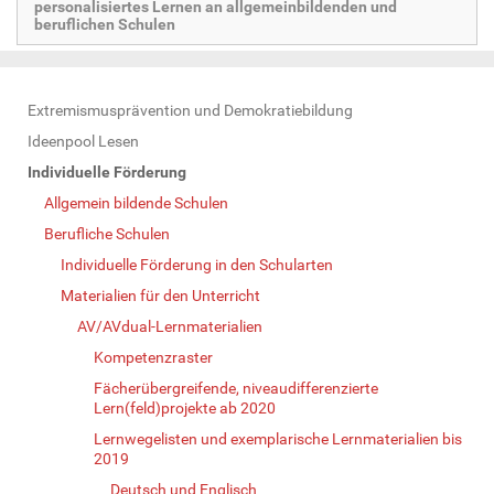
personalisiertes Lernen an allgemeinbildenden und
beruflichen Schulen
N
Extremismusprävention und Demokratiebildung
a
Ideenpool Lesen
v
Individuelle Förderung
i
Allgemein bildende Schulen
g
Berufliche Schulen
a
Individuelle Förderung in den Schularten
t
Materialien für den Unterricht
i
AV/AVdual-Lernmaterialien
o
Kompetenzraster
n
Fächerübergreifende, niveaudifferenzierte
Lern(feld)projekte ab 2020
Lernwegelisten und exemplarische Lernmaterialien bis
2019
Deutsch und Englisch