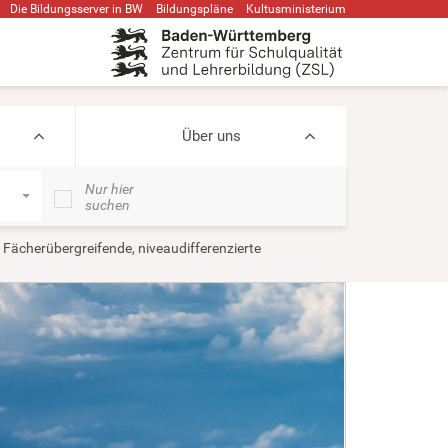
Die Bildungsserver in BW
Bildungspläne
Kultusministerium
Über uns
Nur hier
suchen
Fächerübergreifende, niveaudifferenzierte