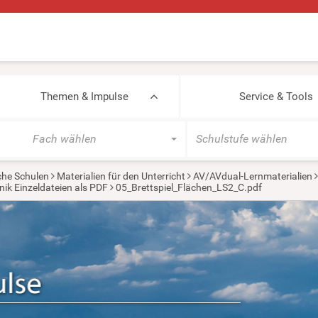
Themen & Impulse
Service & Tools
Fach wählen
Schulstufe wählen
che Schulen
Materialien für den Unterricht
AV/AVdual-Lernmaterialien
ik Einzeldateien als PDF
05_Brettspiel_Flächen_LS2_C.pdf