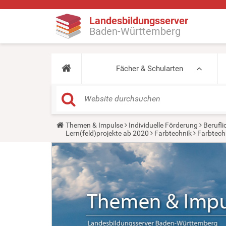
Landesbildungsserver
Baden-Württemberg
Fächer & Schularten
Y
Themen & Impulse
Individuelle Förderung
Berufli
o
Lern(feld)projekte ab 2020
Farbtechnik
Farbtechn
u
a
r
e
h
e
r
e
: