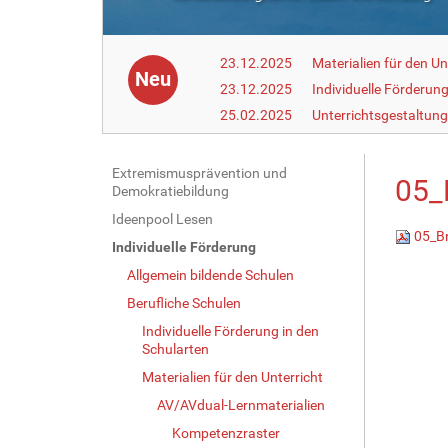
23.12.2025
Materialien für den Un
Neu
23.12.2025
Individuelle Förderun
25.02.2025
Unterrichtsgestaltun
N
Extremismusprävention und
05_
Demokratiebildung
a
Ideenpool Lesen
v
05_Br
Individuelle Förderung
i
g
Allgemein bildende Schulen
a
Berufliche Schulen
t
Individuelle Förderung in den
i
Schularten
o
Materialien für den Unterricht
n
AV/AVdual-Lernmaterialien
Kompetenzraster