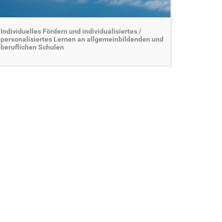
Individuelles Fördern und individualisiertes /
personalisiertes Lernen an allgemeinbildenden und
beruflichen Schulen