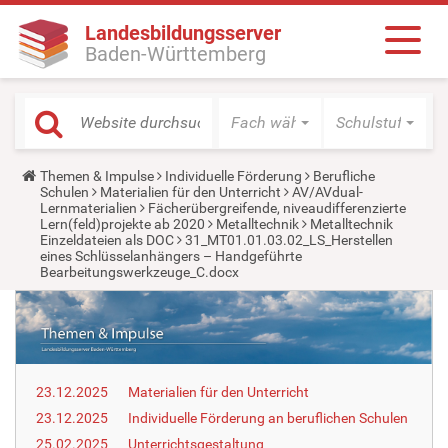
Landesbildungsserver
Baden-Württemberg
Fach wählen
Schulstufe wäh
Y
Themen & Impulse
Individuelle Förderung
Berufliche
o
Schulen
Materialien für den Unterricht
AV/AVdual-
u
Lernmaterialien
Fächerübergreifende, niveaudifferenzierte
a
Lern(feld)projekte ab 2020
Metalltechnik
Metalltechnik
r
Einzeldateien als DOC
31_MT01.01.03.02_LS_Herstellen
e
eines Schlüsselanhängers – Handgeführte
h
Bearbeitungswerkzeuge_C.docx
e
r
e
:
23.12.2025
Materialien für den Unterricht
23.12.2025
Individuelle Förderung an beruflichen Schulen
25.02.2025
Unterrichtsgestaltung