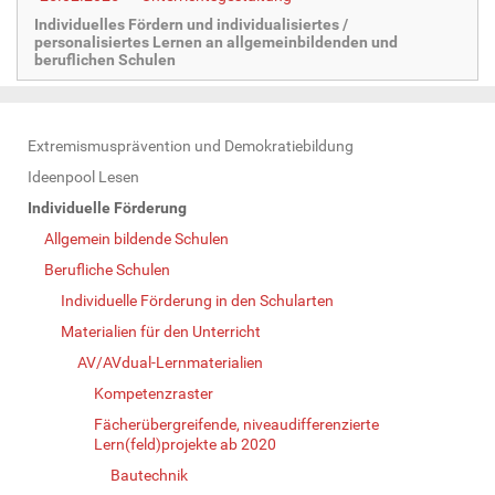
Individuelles Fördern und individualisiertes /
personalisiertes Lernen an allgemeinbildenden und
beruflichen Schulen
N
Extremismusprävention und Demokratiebildung
a
Ideenpool Lesen
v
Individuelle Förderung
i
Allgemein bildende Schulen
g
Berufliche Schulen
a
Individuelle Förderung in den Schularten
t
Materialien für den Unterricht
i
AV/AVdual-Lernmaterialien
o
Kompetenzraster
n
Fächerübergreifende, niveaudifferenzierte
Lern(feld)projekte ab 2020
Bautechnik