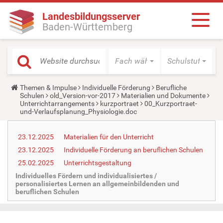
Landesbildungsserver
Baden-Württemberg
Fach wählen
Schulstufe wäh
Y
Themen & Impulse
Individuelle Förderung
Berufliche
o
Schulen
old_Version-vor-2017
Materialien und Dokumente
u
Unterrichtarrangements
kurzportraet
00_Kurzportraet-
a
und-Verlaufsplanung_Physiologie.doc
r
e
h
23.12.2025
Materialien für den Unterricht
e
23.12.2025
Individuelle Förderung an beruflichen Schulen
r
e
25.02.2025
Unterrichtsgestaltung
:
Individuelles Fördern und individualisiertes /
personalisiertes Lernen an allgemeinbildenden und
beruflichen Schulen