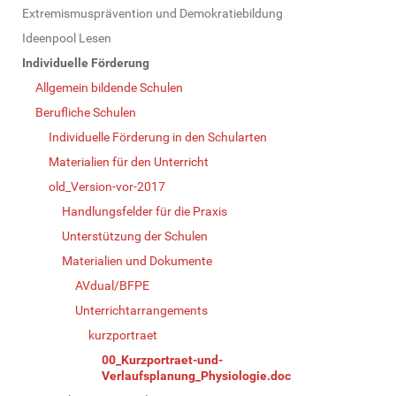
N
Extremismusprävention und Demokratiebildung
a
Ideenpool Lesen
v
Individuelle Förderung
i
Allgemein bildende Schulen
g
Berufliche Schulen
a
Individuelle Förderung in den Schularten
t
Materialien für den Unterricht
i
old_Version-vor-2017
o
Handlungsfelder für die Praxis
n
Unterstützung der Schulen
Materialien und Dokumente
AVdual/BFPE
Unterrichtarrangements
kurzportraet
00_Kurzportraet-und-
Verlaufsplanung_Physiologie.doc