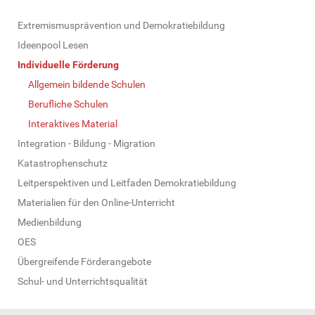
N
Extremismusprävention und Demokratiebildung
a
Ideenpool Lesen
v
Individuelle Förderung
i
Allgemein bildende Schulen
g
Berufliche Schulen
a
Interaktives Material
t
Integration - Bildung - Migration
i
Katastrophenschutz
o
Leitperspektiven und Leitfaden Demokratiebildung
n
Materialien für den Online-Unterricht
Medienbildung
OES
Übergreifende Förderangebote
Schul- und Unterrichtsqualität