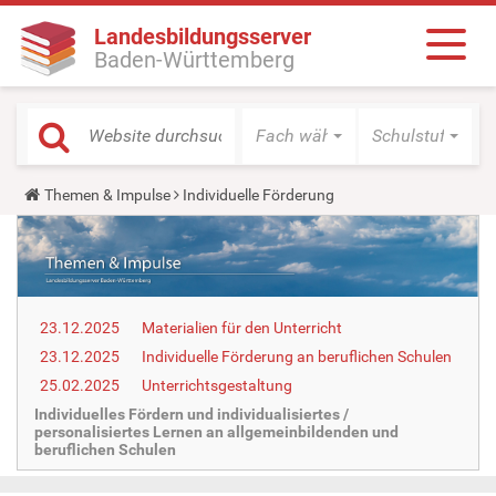
Landesbildungsserver
Baden-Württemberg
Fach wählen
Schulstufe wäh
Y
Themen & Impulse
Individuelle Förderung
o
u
a
r
e
h
e
23.12.2025
Materialien für den Unterricht
r
e
23.12.2025
Individuelle Förderung an beruflichen Schulen
:
25.02.2025
Unterrichtsgestaltung
Individuelles Fördern und individualisiertes /
personalisiertes Lernen an allgemeinbildenden und
beruflichen Schulen