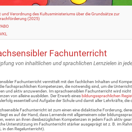
t und Verordnung des Kultusministeriums über die Grundsätze zur
rachförderung (2025)
 VABO
 VKL
achsensibler Fachunterricht
pfung von inhaltlichen und sprachlichen Lernzielen in je
nsibler Fachunterricht vermittelt mit den fachlichen Inhalten und Komp
die fachsprachlichen Kompetenzen, die notwendig sind, um die Unterrich
eren und aktiv anzuwenden. Im sprachsensiblen Fachunterricht wird nich
zen von alleine ausbilden. Der Erwerb eines
bildungssprachlichen Regis
lerfolg essentiell und Aufgabe der Schule und damit aller Lehrkräfte, di
chsensible Fachunterricht ist zum einen eine didaktische Forderung, d
liegt es auf der Hand, dass Lernende mit allgemeinem oder bildungsspr
ren, wenn an ihren diesbezüglichen Kompetenzen in jedem Fach aktiv gearb
che Unterstützung im Fachunterricht stärker ausgeprägt ist z. B. im Rah
L in den Regelunterricht).