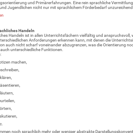
sorientierung und Primärerfahrungen. Eine rein sprachliche Vermittlun
und Jugendlichen nicht nur mit sprachlichem Förderbedarf unzureichen
en
achliches Handeln
ches Handeln ist in allen Unterrichtsfächern vielfältig und anspruchsvol
terschiedlichen Anforderungen erkennen kann, mit denen die Unterrichts
von auch nicht scharf voneinander abzugrenzen, was die Orientierung noc
auch unterschiedliche Funktionen.
:
otizen machen,
schreiben,
klären,
äsentieren,
läutern,
urteilen,
örtern,
skutieren,
c.
men noch sprachlich mehr oder weniger abstrakte Darstellungskonventio