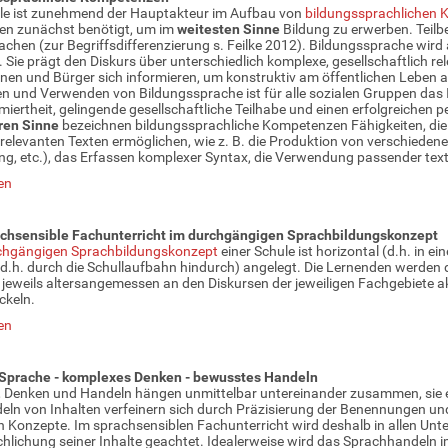
le ist zunehmend der Hauptakteur im Aufbau von
bildungssprachlichen
en zunächst benötigt, um im
weitesten Sinne
Bildung zu erwerben. Teilb
chen (zur Begriffsdifferenzierung s. Feilke 2012). Bildungssprache wird
. Sie prägt den Diskurs über unterschiedlich komplexe, gesellschaftlich r
nen und Bürger sich informieren, um konstruktiv am öffentlichen Leben
n und Verwenden von Bildungssprache ist für alle sozialen Gruppen das
rmiertheit, gelingende gesellschaftliche Teilhabe und einen erfolgreichen
ren Sinne
bezeichnen bildungssprachliche Kompetenzen Fähigkeiten, die
relevanten Texten ermöglichen, wie z. B. die Produktion von verschiedenen
ng, etc.), das Erfassen komplexer Syntax, die Verwendung passender text
en
achsensible Fachunterricht im durchgängigen Sprachbildungskonzept
chgängigen Sprachbildungskonzept
einer Schule ist horizontal (d.h. in 
 (d.h. durch die Schullaufbahn hindurch) angelegt. Die Lernenden werden
 jeweils altersangemessen an den Diskursen der jeweiligen Fachgebiete ak
ckeln.
en
 Sprache - komplexes Denken - bewusstes Handeln
 Denken und Handeln hängen unmittelbar untereinander zusammen, sie ent
ln von Inhalten verfeinern sich durch Präzisierung der Benennungen un
 Konzepte. Im sprachsensiblen Fachunterricht wird deshalb in allen Unter
hlichung seiner Inhalte geachtet. Idealerweise wird das Sprachhandeln 