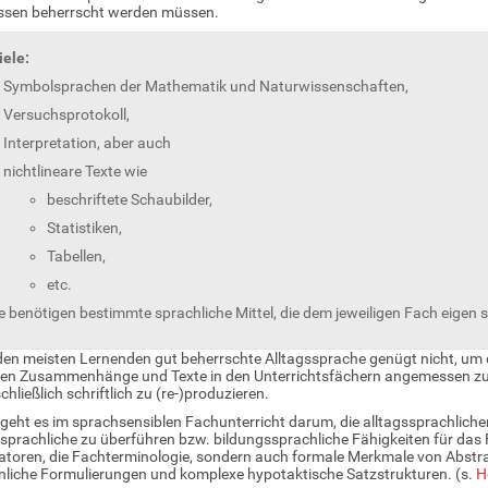
sen beherrscht werden müssen.
iele:
Symbolsprachen der Mathematik und Naturwissenschaften,
Versuchsprotokoll,
Interpretation, aber auch
nichtlineare Texte wie
beschriftete Schaubilder,
Statistiken,
Tabellen,
etc.
le benötigen bestimmte sprachliche Mittel, die dem jeweiligen Fach eigen s
den meisten Lernenden gut beherrschte Alltagssprache genügt nicht, um 
ten Zusammenhänge und Texte in den Unterrichtsfächern angemessen zu
chließlich schriftlich zu (re-)produzieren.
geht es im sprachsensiblen Fachunterricht darum, die alltagssprachlic
sprachliche zu überführen bzw. bildungssprachliche Fähigkeiten für das 
atoren, die Fachterminologie, sondern auch formale Merkmale von Abstr
liche Formulierungen und komplexe hypotaktische Satzstrukturen. (s.
H