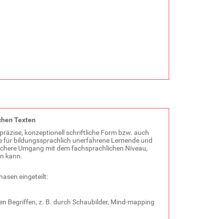
chen Texten
 präzise, konzeptionell schriftliche Form bzw. auch
e für bildungssprachlich unerfahrene Lernende und
 sichere Umgang mit dem fachsprachlichen Niveau,
in kann.
hasen eingeteilt:
lnen Begriffen, z. B. durch Schaubilder, Mind-mapping