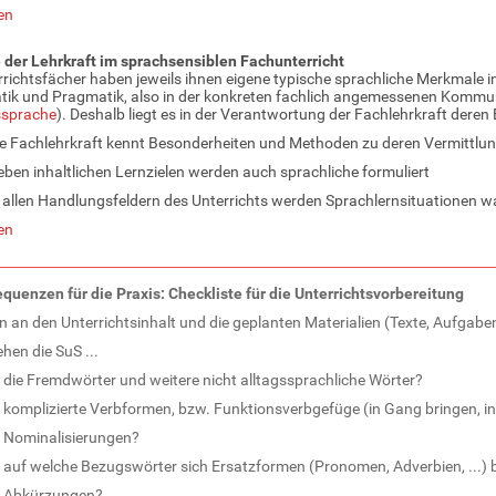
en
der Lehrkraft im sprachsensiblen Fachunterricht
rrichtsfächer haben jeweils ihnen eigene typische sprachliche Merkmale i
k und Pragmatik, also in der konkreten fachlich angemessenen Kommun
ssprache
). Deshalb liegt es in der Verantwortung der Fachlehrkraft dere
e Fachlehrkraft kennt Besonderheiten und Methoden zu deren Vermittlun
ben inhaltlichen Lernzielen werden auch sprachliche formuliert
 allen Handlungsfeldern des Unterrichts werden Sprachlernsituationen
en
quenzen für die Praxis: Checkliste für die Unterrichtsvorbereitung
 an den Unterrichtsinhalt und die geplanten Materialien (Texte, Aufgaben
hen die SuS ...
die Fremdwörter und weitere nicht alltagssprachliche Wörter?
komplizierte Verbformen, bzw. Funktionsverbgefüge (in Gang bringen, in 
Nominalisierungen?
auf welche Bezugswörter sich Ersatzformen (Pronomen, Adverbien, ...) 
Abkürzungen?