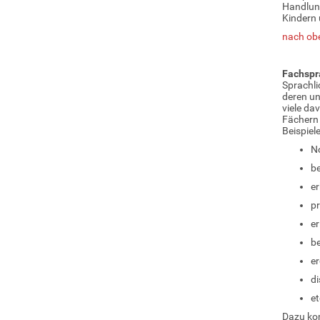
Handlung
Kindern 
nach ob
Fachspr
Sprachli
deren un
viele da
Fächern 
Beispiele
N
be
er
pr
er
be
er
di
et
Dazu kom