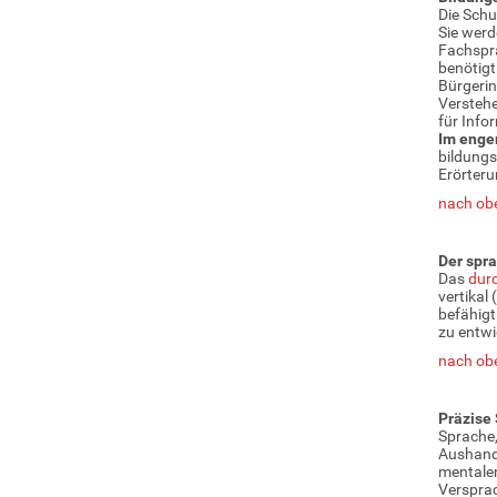
Die Schu
Sie werd
Fachspra
benötigt
Bürgerin
Verstehe
für Info
Im enge
bildungs
Erörteru
nach ob
Der spr
Das
dur
vertikal
befähigt
zu entwi
nach ob
Präzise
Sprache,
Aushande
mentalen
Versprac