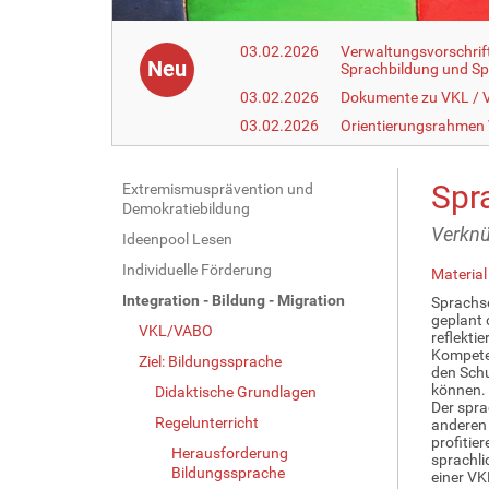
03.02.2026
Verwaltungsvorschrif
Neu
Sprachbildung und Sp
03.02.2026
Dokumente zu VKL /
03.02.2026
Orientierungsrahmen
Spr
N
Extremismusprävention und
Demokratiebildung
a
Verknü
Ideenpool Lesen
v
Individuelle Förderung
i
Material
g
Integration - Bildung - Migration
Sprachse
geplant 
a
VKL/VABO
reflekti
t
Kompeten
Ziel: Bildungssprache
den Schu
i
können.
Didaktische Grundlagen
o
Der spra
Regelunterricht
anderen 
n
profitie
Herausforderung
sprachli
Bildungssprache
einer VK