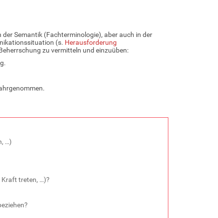
n der Semantik (Fachterminologie), aber auch in der
ikationssituation (s.
Herausforderung
n Beherrschung zu vermitteln und einzuüben:
g.
 wahrgenommen.
, …)
Kraft treten, …)?
beziehen?