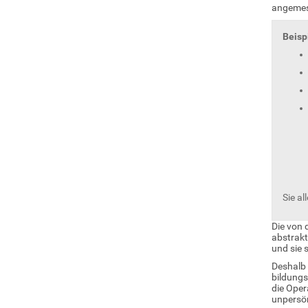
angemes
Beisp
Sie al
Die von 
abstrak
und sie s
Deshalb 
bildungs
die Oper
unpersön