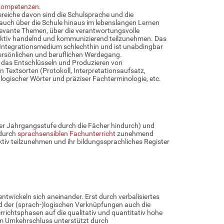
 Kompetenzen
.
ereiche davon sind die Schulsprache und die
 auch über die Schule hinaus im lebenslangen Lernen
elevante Themen, über die verantwortungsvolle
 aktiv handelnd und kommunizierend teilzunehmen. Das
 Integrationsmedium schlechthin und ist unabdingbar
 persönlichen und beruflichen Werdegang.
 das Entschlüsseln und Produzieren von
 Textsorten (Protokoll, Interpretationsaufsatz,
logischer Wörter und präziser Fachterminologie, etc.
einer Jahrgangsstufe durch die Fächer hindurch) und
 durch
sprachsensiblen Fachunterricht
zunehmend
tiv teilzunehmen und ihr bildungssprachliches Register
wickeln sich aneinander. Erst durch verbalisiertes
d der (sprach-)logischen Verknüpfungen auch die
richtsphasen auf die qualitativ und quantitativ hohe
im Umkehrschluss unterstützt durch