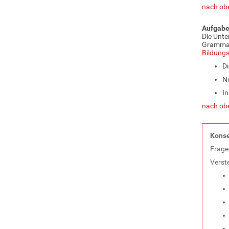
nach ob
Aufgabe 
Die Unte
Grammati
Bildung
Di
Ne
In
nach ob
Konse
Fragen
Verste