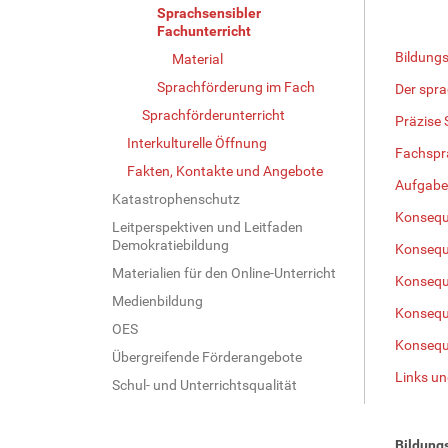
Sprachsensibler
Fachunterricht
Bildung
Material
Sprachförderung im Fach
Der spra
Sprachförderunterricht
Präzise
Interkulturelle Öffnung
Fachspr
Fakten, Kontakte und Angebote
Aufgaben
Katastrophenschutz
Konseque
Leitperspektiven und Leitfaden
Demokratiebildung
Konseque
Materialien für den Online-Unterricht
Konseque
Medienbildung
Konsequ
OES
Konseque
Übergreifende Förderangebote
Links un
Schul- und Unterrichtsqualität
Bildung