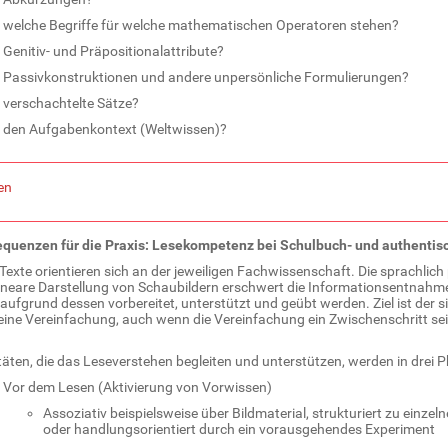
welche Begriffe für welche mathematischen Operatoren stehen?
Genitiv- und Präpositionalattribute?
Passivkonstruktionen und andere unpersönliche Formulierungen?
verschachtelte Sätze?
den Aufgabenkontext (Weltwissen)?
en
quenzen für die Praxis: Lesekompetenz bei Schulbuch- und authentis
Texte orientieren sich an der jeweiligen Fachwissenschaft. Die sprachlich
lineare Darstellung von Schaubildern erschwert die Informationsentnahm
aufgrund dessen vorbereitet, unterstützt und geübt werden. Ziel ist der
 eine Vereinfachung, auch wenn die Vereinfachung ein Zwischenschritt se
täten, die das Leseverstehen begleiten und unterstützen, werden in drei P
Vor dem Lesen (Aktivierung von Vorwissen)
Assoziativ beispielsweise über Bildmaterial, strukturiert zu einze
oder handlungsorientiert durch ein vorausgehendes Experiment