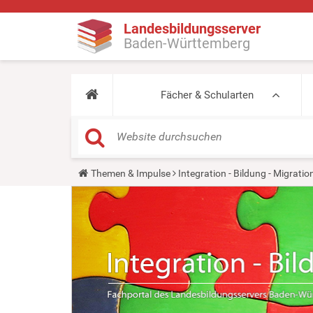
Landesbildungsserver
Baden-Württemberg
Fächer & Schularten
Y
Themen & Impulse
Integration - Bildung - Migratio
o
u
a
r
e
h
e
r
e
: