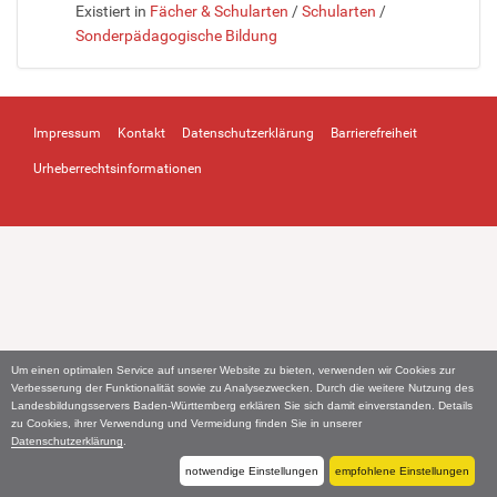
Existiert in
Fächer & Schularten
/
Schularten
/
Sonderpädagogische Bildung
Impressum
Kontakt
Datenschutzerklärung
Barrierefreiheit
Urheberrechtsinformationen
Um einen optimalen Service auf unserer Website zu bieten, verwenden wir Cookies zur
Verbesserung der Funktionalität sowie zu Analysezwecken. Durch die weitere Nutzung des
Landesbildungsservers Baden-Württemberg erklären Sie sich damit einverstanden. Details
zu Cookies, ihrer Verwendung und Vermeidung finden Sie in unserer
Datenschutzerklärung
.
notwendige Einstellungen
empfohlene Einstellungen