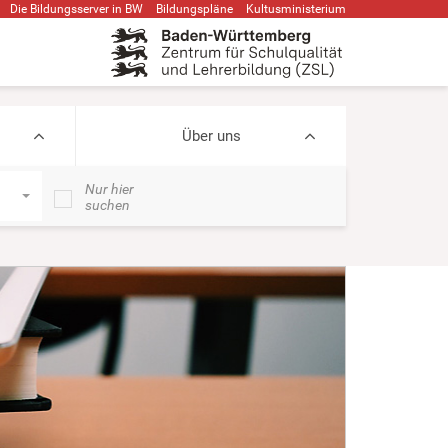
Die Bildungsserver in BW
Bildungspläne
Kultusministerium
Über uns
Nur hier
suchen