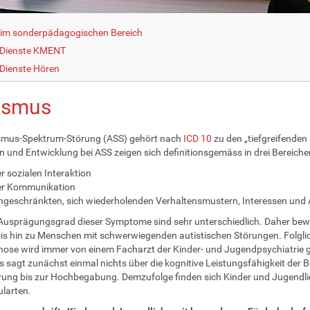
g im sonderpädagogischen Bereich
 Dienste KMENT
Dienste Hören
ismus
ismus-Spektrum-Störung (ASS) gehört nach
ICD 10
zu den „tiefgreifenden
n und Entwicklung bei ASS zeigen sich definitionsgemäss in drei Bereiche
r sozialen Interaktion
er Kommunikation
ngeschränkten, sich wiederholenden Verhaltensmustern, Interessen und A
Ausprägungsgrad dieser Symptome sind sehr unterschiedlich. Daher bew
is hin zu Menschen mit schwerwiegenden autistischen Störungen. Folglich
nose wird immer von einem Facharzt der Kinder- und Jugendpsychiatrie ge
 sagt zunächst einmal nichts über die kognitive Leistungsfähigkeit der B
ung bis zur Hochbegabung. Demzufolge finden sich Kinder und Jugendlic
larten.