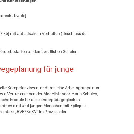
 und Behinderungen"
esrecht-bw.de]
52 kb] mit autistischem Verhalten (Beschluss der
örderbedarfen an den beruflichen Schulen
egeplanung für junge
kelte Kompetenzinventar durch eine Arbeitsgruppe aus
ie Vertreter/innen der Modellstandorte aus Schulen,
fische Module für alle sonderpädagogischen
rdnen sind und jungen Menschen mit Epilepsie
inventars „BVE/KoBV“ im Prozess der