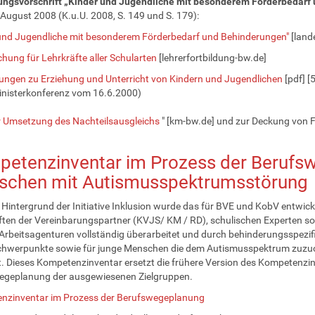
ungsvorschrift „Kinder und Jugendliche mit besonderem Förderbedarf
August 2008 (K.u.U. 2008, S. 149 und S. 179):
und Jugendliche mit besonderem Förderbedarf und Behinderungen"
[land
hung für Lehrkräfte aller Schularten
[lehrerfortbildung-bw.de]
ngen zu Erziehung und Unterricht von Kindern und Jugendlichen
[pdf] [
nisterkonferenz vom 16.6.2000)
 Umsetzung des Nachteilsausgleichs
" [km-bw.de] und zur Deckung von F
etenzinventar im Prozess der Berufsw
chen mit Autismusspektrumsstörung
Hintergrund der Initiative Inklusion wurde das für BVE und KobV entwic
ten der Vereinbarungspartner (KVJS/ KM / RD), schulischen Experten sow
Arbeitsagenturen vollständig überarbeitet und durch behinderungsspezi
chwerpunkte sowie für junge Menschen die dem Autismusspektrum zuzuo
t. Dieses Kompetenzinventar ersetzt die frühere Version des Kompetenz
egeplanung der ausgewiesenen Zielgruppen.
nzinventar im Prozess der Berufswegeplanung