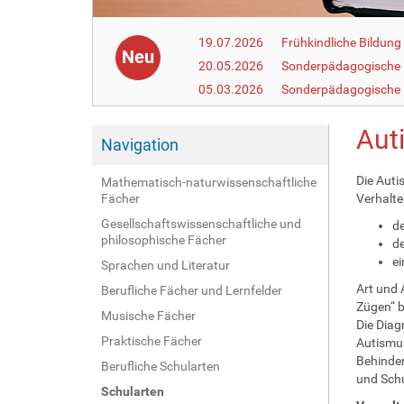
19.07.2026
Frühkindliche Bildun
Neu
20.05.2026
Sonderpädagogische
05.03.2026
Sonderpädagogische 
Aut
Navigation
Die Aut
Mathematisch-naturwissenschaftliche
Fächer
Verhalte
Gesellschaftswissenschaftliche und
de
philosophische Fächer
d
ei
Sprachen und Literatur
Art und 
Berufliche Fächer und Lernfelder
Zügen“ b
Musische Fächer
Die Diag
Praktische Fächer
Autismus
Behinder
Berufliche Schularten
und Schu
Schularten