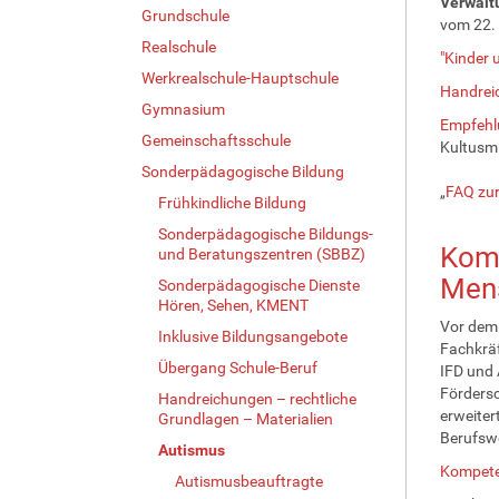
Verwalt
Grundschule
vom 22. 
Realschule
"Kinder 
Werkrealschule-Hauptschule
Handreic
Gymnasium
Empfehlu
Gemeinschaftsschule
Kultusmi
Sonderpädagogische Bildung
„
FAQ zur
Frühkindliche Bildung
Sonderpädagogische Bildungs-
Komp
und Beratungszentren (SBBZ)
Mens
Sonderpädagogische Dienste
Hören, Sehen, KMENT
Vor dem 
Inklusive Bildungsangebote
Fachkräf
Übergang Schule-Beruf
IFD und 
Förders
Handreichungen – rechtliche
erweiter
Grundlagen – Materialien
Berufsw
Autismus
Kompete
Autismusbeauftragte