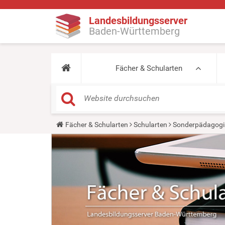
Landesbildungsserver
Baden-Württemberg
Fächer & Schularten
Y
Fächer & Schularten
Schularten
Sonderpädagogi
o
u
a
r
e
h
e
r
e
: