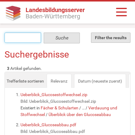
Landesbildungsserver
Baden-Württemberg
Filter the results
Suchergebnisse
3
Artikel gefunden.
Trefferliste sortieren
Relevanz
Datum (neueste zuerst)
a
Ueberblick_Glucosestoffwechsel.zip
Bild: Ueberblick_Glucosestoffwechsel.zip
Existiert in
Fächer & Schularten
/
…
/
Verdauung und
Stoffwechsel
/
Überblick über den Glucoseabbau
Ueberblick_Glucoseabbau.pdf
Bild: Ueberblick_Glucoseabbau.pdf