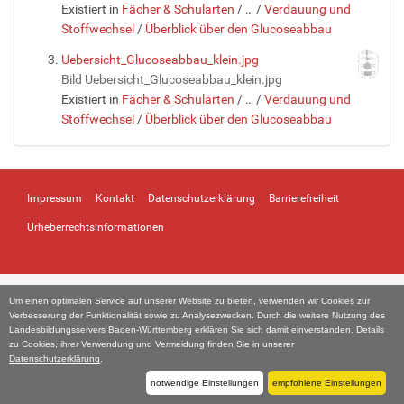
Existiert in
Fächer & Schularten
/
…
/
Verdauung und
Stoffwechsel
/
Überblick über den Glucoseabbau
Uebersicht_Glucoseabbau_klein.jpg
Bild Uebersicht_Glucoseabbau_klein.jpg
Existiert in
Fächer & Schularten
/
…
/
Verdauung und
Stoffwechsel
/
Überblick über den Glucoseabbau
Impressum
Kontakt
Datenschutzerklärung
Barrierefreiheit
Urheberrechtsinformationen
Um einen optimalen Service auf unserer Website zu bieten, verwenden wir Cookies zur
Verbesserung der Funktionalität sowie zu Analysezwecken. Durch die weitere Nutzung des
Landesbildungsservers Baden-Württemberg erklären Sie sich damit einverstanden. Details
zu Cookies, ihrer Verwendung und Vermeidung finden Sie in unserer
Datenschutzerklärung
.
notwendige Einstellungen
empfohlene Einstellungen