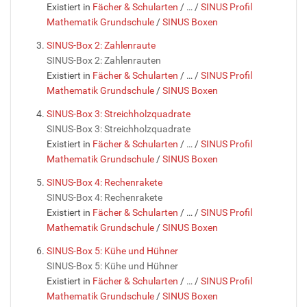
Existiert in
Fächer & Schularten
/
…
/
SINUS Profil
Mathematik Grundschule
/
SINUS Boxen
SINUS-Box 2: Zahlenraute
SINUS-Box 2: Zahlenrauten
Existiert in
Fächer & Schularten
/
…
/
SINUS Profil
Mathematik Grundschule
/
SINUS Boxen
SINUS-Box 3: Streichholzquadrate
SINUS-Box 3: Streichholzquadrate
Existiert in
Fächer & Schularten
/
…
/
SINUS Profil
Mathematik Grundschule
/
SINUS Boxen
SINUS-Box 4: Rechenrakete
SINUS-Box 4: Rechenrakete
Existiert in
Fächer & Schularten
/
…
/
SINUS Profil
Mathematik Grundschule
/
SINUS Boxen
SINUS-Box 5: Kühe und Hühner
SINUS-Box 5: Kühe und Hühner
Existiert in
Fächer & Schularten
/
…
/
SINUS Profil
Mathematik Grundschule
/
SINUS Boxen