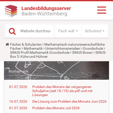
Landesbildungsserver
Baden-Württemberg
Fach wählen
Schulstufe wäh
Y
Fächer & Schularten
Mathematisch-naturwissenschaftliche
o
Fächer
Mathematik
Unterrichtsmaterialien
Grundschule
u
SINUS Profil Mathematik Grundschule
SINUS Boxen
SINUS-
a
Box 5: Kühe und Hühner
r
e
h
e
r
e
:
01.07.2026
Problem des Monats der vergangenen
Schuljahre (seit 18 /19) als pdf und mit
Lösungen
16.07.2026
Die Lösung zum Problem des Monats Juni 2026
01.07.2026
Problem des Monats Juli 2026