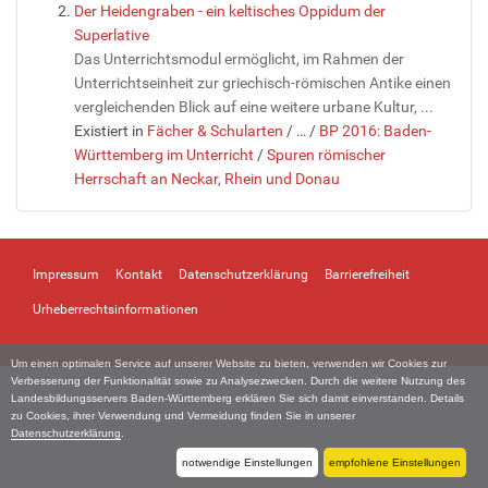
Der Heidengraben - ein keltisches Oppidum der
Superlative
Das Unterrichtsmodul ermöglicht, im Rahmen der
Unterrichtseinheit zur griechisch-römischen Antike einen
vergleichenden Blick auf eine weitere urbane Kultur, ...
Existiert in
Fächer & Schularten
/
…
/
BP 2016: Baden-
Württemberg im Unterricht
/
Spuren römischer
Herrschaft an Neckar, Rhein und Donau
Impressum
Kontakt
Datenschutzerklärung
Barrierefreiheit
Urheberrechtsinformationen
Um einen optimalen Service auf unserer Website zu bieten, verwenden wir Cookies zur
Verbesserung der Funktionalität sowie zu Analysezwecken. Durch die weitere Nutzung des
Landesbildungsservers Baden-Württemberg erklären Sie sich damit einverstanden. Details
zu Cookies, ihrer Verwendung und Vermeidung finden Sie in unserer
Datenschutzerklärung
.
notwendige Einstellungen
empfohlene Einstellungen