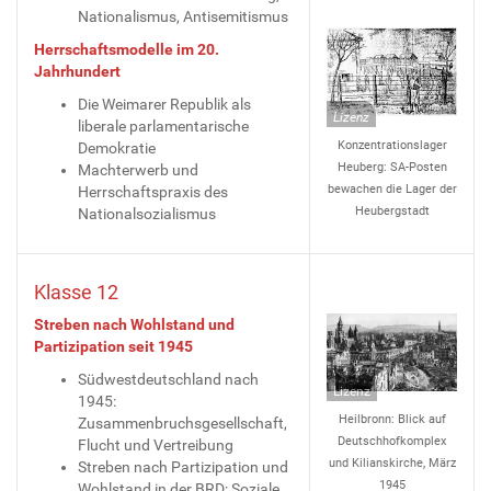
Nationalismus, Antisemitismus
Herrschaftsmodelle im 20.
Jahrhundert
Die Weimarer Republik als
Lizenz
liberale parlamentarische
Konzentrationslager
Demokratie
Heuberg: SA-Posten
Machterwerb und
bewachen die Lager der
Herrschaftspraxis des
Heubergstadt
Nationalsozialismus
Klasse 12
Streben nach Wohlstand und
Partizipation seit 1945
Südwestdeutschland nach
Lizenz
1945:
Heilbronn: Blick auf
Zusammenbruchsgesellschaft,
Deutschhofkomplex
Flucht und Vertreibung
und Kilianskirche, März
Streben nach Partizipation und
1945
Wohlstand in der BRD: Soziale