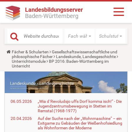
Landesbildungsserver
Baden-Württemberg
Fach wählen
Schulstufe wäh
Y
Fächer & Schularten
Gesellschaftswissenschaftliche und
o
philosophische Fächer
Landeskunde, Landesgeschichte
u
Unterrichtsmodule
BP 2016: Baden-Württemberg im
a
Unterricht
r
e
h
e
r
e
:
06.05.2026
„Wia d´Revoludsjo uffs Dorf komma isch!“ - Die
Jugendzentrumsbewegung in Stetten im
Remstal (1968-1977)
20.04.2026
Auf der Suche nach der „Wohnmaschine“ – ein
Exitgame zu Gebäuden der Weißenhofsiedlung
als Wohnformen der Moderne