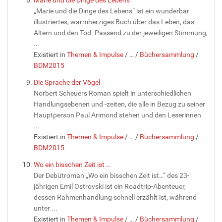
Marie und die Dinge des Lebens
„Marie und die Dinge des Lebens“ ist ein wunderbar
illustriertes, warmherziges Buch über das Leben, das
Altern und den Tod. Passend zu der jeweiligen Stimmung,
...
Existiert in
Themen & Impulse
/
…
/
Büchersammlung
/
BDM2015
Die Sprache der Vögel
Norbert Scheuers Roman spielt in unterschiedlichen
Handlungsebenen und -zeiten, die alle in Bezug zu seiner
Hauptperson Paul Arimond stehen und den Leserinnen
...
Existiert in
Themen & Impulse
/
…
/
Büchersammlung
/
BDM2015
Wo ein bisschen Zeit ist …
Der Debütroman „Wo ein bisschen Zeit ist…“ des 23-
jährigen Emil Ostrovski ist ein Roadtrip-Abenteuer,
dessen Rahmenhandlung schnell erzählt ist, während
unter ...
Existiert in
Themen & Impulse
/
…
/
Büchersammlung
/