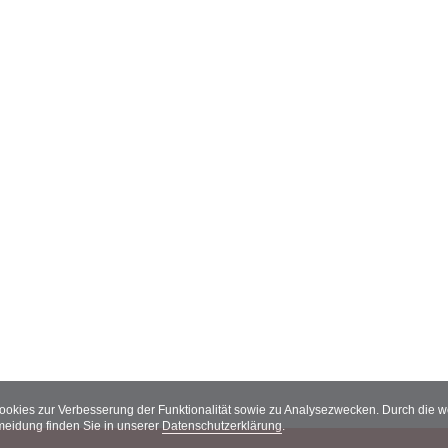
Cookies zur Verbesserung der Funktionalität sowie zu Analysezwecken. Durch die
meidung finden Sie in unserer
Datenschutzerklärung
.