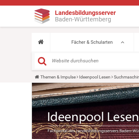
Landesbildungsserver
Baden-Württemberg
Fächer & Schularten
Y
Themen & Impulse
Ideenpool Lesen
Suchmaschin
o
u
a
r
e
h
e
r
e
: