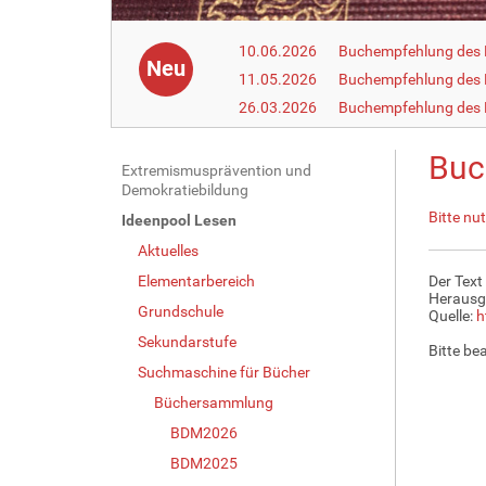
10.06.2026
Buchempfehlung des 
Neu
11.05.2026
Buchempfehlung des 
26.03.2026
Buchempfehlung des
Buc
N
Extremismusprävention und
Demokratiebildung
a
Bitte nu
Ideenpool Lesen
v
Aktuelles
i
g
Elementarbereich
Der Text
Herausg
a
Grundschule
Quelle:
h
t
Sekundarstufe
Bitte be
i
Suchmaschine für Bücher
o
Büchersammlung
n
BDM2026
BDM2025