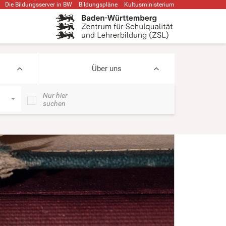
Die Bildungsserver in BW
Bildungspläne
Kultusministerium
Über uns
Nur hier
suchen