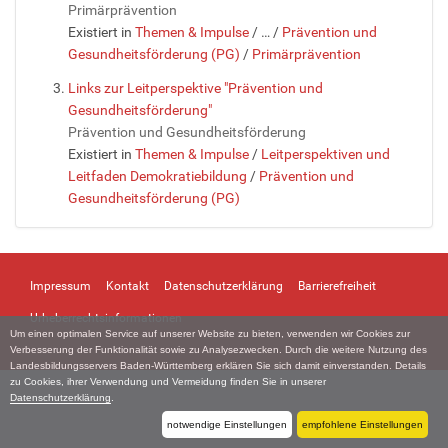
Primärprävention
Existiert in
Themen & Impulse
/
…
/
Prävention und
Gesundheitsförderung (PG)
/
Primärprävention
Links zur Leitperspektive "Prävention und
Gesundheitsförderung"
Prävention und Gesundheitsförderung
Existiert in
Themen & Impulse
/
Leitperspektiven und
Leitfaden Demokratiebildung
/
Prävention und
Gesundheitsförderung (PG)
Impressum
Kontakt
Datenschutzerklärung
Barrierefreiheit
Urheberrechtsinformationen
Um einen optimalen Service auf unserer Website zu bieten, verwenden wir Cookies zur
Verbesserung der Funktionalität sowie zu Analysezwecken. Durch die weitere Nutzung des
Landesbildungsservers Baden-Württemberg erklären Sie sich damit einverstanden. Details
zu Cookies, ihrer Verwendung und Vermeidung finden Sie in unserer
Datenschutzerklärung
.
notwendige Einstellungen
empfohlene Einstellungen