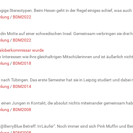
ige Stereotypen. Beim Hexen geht in der Regel einiges schief, was auch d
lung
/
BDM2022
din Motte auf einer schwedischen Insel. Gemeinsam verbringen sie drei he
lung
/
BDM2022
naloberkommissar wurde
Interessen wie ihre gleichaltrigen Mitschülerinnen und ist äußerlich nicht se
lung
/
BDM2018
nach Tübingen. Das erste Semester hat sie in Leipzig studiert und dabei n
lung
/
BDM2014
d einen Jungen in Kontakt, die absolut nichts miteinander gemeinsam haben
lung
/
BDM2008
BerryBlue Betreff: IrrLäufer". Noch immer sind sich Pink Muffin und Berry 
lung
/
BDM2008