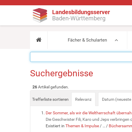
Landesbildungsserver
Baden-Württemberg
Fächer & Schularten
Suchergebnisse
26
Artikel gefunden.
Trefferliste sortieren
Relevanz
Datum (neueste 
Der Sommer, als wir die Weltherrschaft überna
Die Geschwister Fili, Karo und Jeps verbringen o
Existiert in
Themen & Impulse
/
…
/
Büchersamm