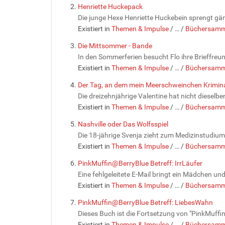
Henriette Huckepack
Die junge Hexe Henriette Huckebein sprengt gäng
Existiert in
Themen & Impulse
/
…
/
Büchersamm
Die Mittsommer - Bande
In den Sommerferien besucht Flo ihre Brieffreun
Existiert in
Themen & Impulse
/
…
/
Büchersamm
Der Tag, an dem mein Meerschweinchen Krimi
Die dreizehnjährige Valentine hat nicht dieselben 
Existiert in
Themen & Impulse
/
…
/
Büchersamm
Nashville oder Das Wolfsspiel
Die 18-jährige Svenja zieht zum Medizinstudium 
Existiert in
Themen & Impulse
/
…
/
Büchersamm
PinkMuffin@BerryBlue Betreff: IrrLäufer
Eine fehlgeleitete E-Mail bringt ein Mädchen un
Existiert in
Themen & Impulse
/
…
/
Büchersamm
PinkMuffin@BerryBlue Betreff: LiebesWahn
Dieses Buch ist die Fortsetzung von "PinkMuffin@
Existiert in
Themen & Impulse
/
…
/
Büchersamm