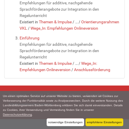
Empfehlungen für additive, nachgehende
Sprachförderangebote zur Integration in den
Regelunterricht
Existiert in
Themen & Impulse
/
…
/
Orientierungsrahmen
VKL
/
Wege_In: Empfehlungen Onlineversion
Einführung
Empfehlungen für additive, nachgehende
Sprachförderangebote zur Integration in den
Regelunterricht
Existiert in
Themen & Impulse
/
…
/
Wege_In:
Empfehlungen Onlineversion
/
Anschlussförderung
Impressum
Kontakt
Datenschutzerklärung
Barrierefreiheit
Um einen optimalen Service auf unserer Website zu bieten, verwenden wir Cookies zur
Verbesserung der Funktionalität sowie zu Analysezwecken. Durch die weitere Nutzung des
Urheberrechtsinformationen
Landesbildungsservers Baden-Württemberg erklären Sie sich damit einverstanden. Details
zu Cookies, ihrer Verwendung und Vermeidung finden Sie in unserer
Datenschutzerklärung
.
notwendige Einstellungen
empfohlene Einstellungen