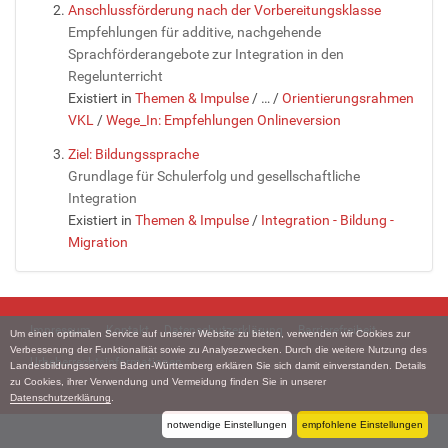
Anschlussförderung nach der Vorbereitungsklasse
Empfehlungen für additive, nachgehende
Sprachförderangebote zur Integration in den
Regelunterricht
Existiert in
Themen & Impulse
/
…
/
Orientierungsrahmen
VKL
/
Wege_In: Empfehlungen Onlineversion
Ziel: Bildungssprache
Grundlage für Schulerfolg und gesellschaftliche
Integration
Existiert in
Themen & Impulse
/
Integration - Bildung -
Migration
Impressum
Kontakt
Datenschutzerklärung
Barrierefreiheit
Um einen optimalen Service auf unserer Website zu bieten, verwenden wir Cookies zur
Verbesserung der Funktionalität sowie zu Analysezwecken. Durch die weitere Nutzung des
Urheberrechtsinformationen
Landesbildungsservers Baden-Württemberg erklären Sie sich damit einverstanden. Details
zu Cookies, ihrer Verwendung und Vermeidung finden Sie in unserer
Datenschutzerklärung
.
notwendige Einstellungen
empfohlene Einstellungen