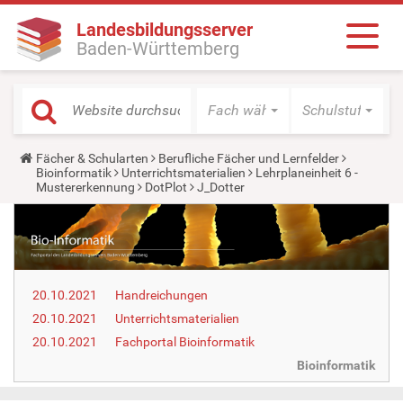
Landesbildungsserver
Baden-Württemberg
Fach wählen
Schulstufe wäh
Y
Fächer & Schularten
Berufliche Fächer und Lernfelder
o
Bioinformatik
Unterrichtsmaterialien
Lehrplaneinheit 6 -
u
Mustererkennung
DotPlot
J_Dotter
a
r
e
h
e
r
e
20.10.2021
Handreichungen
:
20.10.2021
Unterrichtsmaterialien
20.10.2021
Fachportal Bioinformatik
Bioinformatik