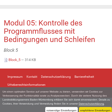
Modul 05: Kontrolle des
Programmflusses mit
Bedingungen und Schleifen
Block 5
Block_5
— 314 KB
Impressum
Kontakt
Datenschutzerklärung
Barrierefreiheit
Urheberrechtsinformationen
Um einen optimalen Service auf unserer Website zu bieten, verwenden wir Cookies zur
Verbesserung der Funktionalität sowie zu Analysezwecken. Durch die weitere Nutzung des
Landesbildungsservers Baden-Württemberg erklären Sie sich damit einverstanden. Details zu
Cookies, ihrer Verwendung und Vermeidung finden Sie in unserer
Datenschutzerklärung
.
notwendige Einstellungen
empfohlene Einstellungen