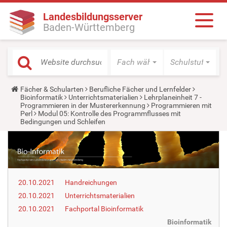
Landesbildungsserver
Baden-Württemberg
Fach wählen
Schulstufe wäh
Y
Fächer & Schularten
Berufliche Fächer und Lernfelder
o
Bioinformatik
Unterrichtsmaterialien
Lehrplaneinheit 7 -
u
Programmieren in der Mustererkennung
Programmieren mit
a
Perl
Modul 05: Kontrolle des Programmflusses mit
r
Bedingungen und Schleifen
e
h
e
r
e
:
20.10.2021
Handreichungen
20.10.2021
Unterrichtsmaterialien
20.10.2021
Fachportal Bioinformatik
Bioinformatik