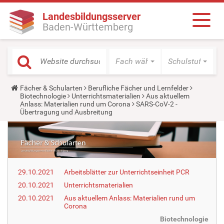
Landesbildungsserver
Baden-Württemberg
Fach wählen
Schulstufe wäh
Y
Fächer & Schularten
Berufliche Fächer und Lernfelder
o
Biotechnologie
Unterrichtsmaterialien
Aus aktuellem
u
Anlass: Materialien rund um Corona
SARS-CoV-2 -
a
Übertragung und Ausbreitung
r
e
h
e
r
e
:
29.10.2021
Arbeitsblätter zur Unterrichtseinheit PCR
20.10.2021
Unterrichtsmaterialien
20.10.2021
Aus aktuellem Anlass: Materialien rund um
Corona
Biotechnologie