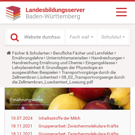
Landesbildungsserver
Baden-Württemberg
Fach wählen
Schulstufe wäh
Y
Fächer & Schularten
Berufliche Fächer und Lernfelder
o
Ernährungslehre
Unterrichtsmaterialien
Handreichungen
u
Handreichung Ernährung und Chemie
Eingangsklasse
a
Lehrplaneinheit 8: Grundlagen der Physiologie an
r
ausgewählten Beispielen
Transportvorgänge durch die
e
Zellmembran Lückentext
08_02_Transportvorgaenge durch
h
die Zellmembran_Lueckentext_Loesung.pdf
e
r
e
:
10.07.2024
Inhaltsstoffe der Milch
18.11.2021
Gruppenarbeit: Zwischenmolekulare Kräfte
18.11.2021
Gruppenarbeit: Zwischenmolekulare Kräfte