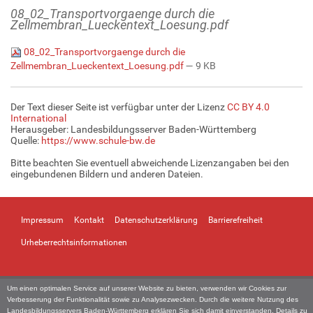
08_02_Transportvorgaenge durch die
Zellmembran_Lueckentext_Loesung.pdf
08_02_Transportvorgaenge durch die
Zellmembran_Lueckentext_Loesung.pdf
— 9 KB
Der Text dieser Seite ist verfügbar unter der Lizenz
CC BY 4.0
International
Herausgeber: Landesbildungsserver Baden-Württemberg
Quelle:
https://www.schule-bw.de
Bitte beachten Sie eventuell abweichende Lizenzangaben bei den
eingebundenen Bildern und anderen Dateien.
Impressum
Kontakt
Datenschutzerklärung
Barrierefreiheit
Urheberrechtsinformationen
Um einen optimalen Service auf unserer Website zu bieten, verwenden wir Cookies zur
Verbesserung der Funktionalität sowie zu Analysezwecken. Durch die weitere Nutzung des
Landesbildungsservers Baden-Württemberg erklären Sie sich damit einverstanden. Details zu