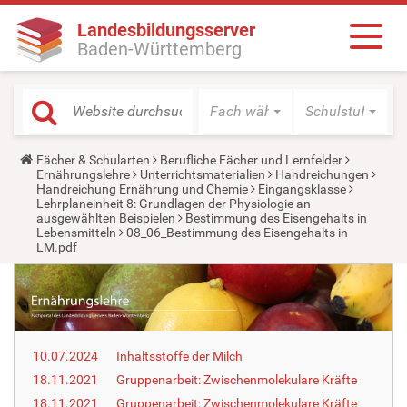
Landesbildungsserver
Baden-Württemberg
Fach wählen
Schulstufe wäh
Y
Fächer & Schularten
Berufliche Fächer und Lernfelder
o
Ernährungslehre
Unterrichtsmaterialien
Handreichungen
u
Handreichung Ernährung und Chemie
Eingangsklasse
a
Lehrplaneinheit 8: Grundlagen der Physiologie an
r
ausgewählten Beispielen
Bestimmung des Eisengehalts in
e
Lebensmitteln
08_06_Bestimmung des Eisengehalts in
h
LM.pdf
e
r
e
:
10.07.2024
Inhaltsstoffe der Milch
18.11.2021
Gruppenarbeit: Zwischenmolekulare Kräfte
18.11.2021
Gruppenarbeit: Zwischenmolekulare Kräfte