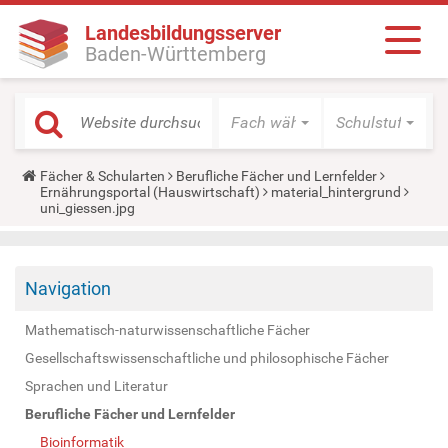
Landesbildungsserver
Baden-Württemberg
Fach wählen
Schulstufe wäh
Y
Fächer & Schularten
Berufliche Fächer und Lernfelder
o
Ernährungsportal (Hauswirtschaft)
material_hintergrund
u
uni_giessen.jpg
a
r
e
h
Navigation
e
r
e
Mathematisch-naturwissenschaftliche Fächer
:
Gesellschaftswissenschaftliche und philosophische Fächer
Sprachen und Literatur
Berufliche Fächer und Lernfelder
Bioinformatik