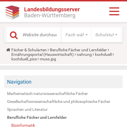
Landesbildungsserver
Baden-Württemberg
Fach wählen
Schulstufe wäh
Y
Fächer & Schularten
Berufliche Fächer und Lernfelder
o
Ernährungsportal (Hauswirtschaft)
nahrung
kochduell
u
kochduell_pics
muss.jpg
a
r
e
h
Navigation
e
r
e
Mathematisch-naturwissenschaftliche Fächer
:
Gesellschaftswissenschaftliche und philosophische Fächer
Sprachen und Literatur
Berufliche Fächer und Lernfelder
Bioinformatik