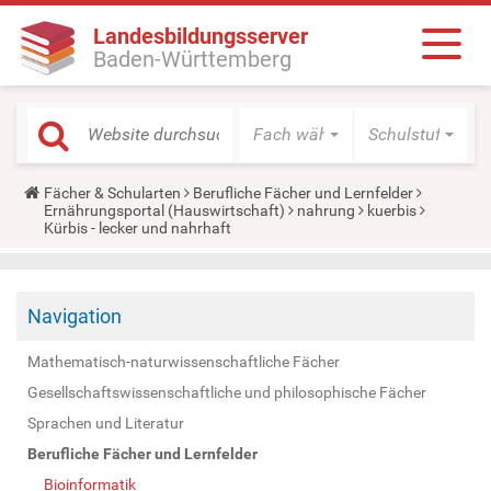
Landesbildungsserver
Baden-Württemberg
Fach wählen
Schulstufe wäh
Y
Fächer & Schularten
Berufliche Fächer und Lernfelder
o
Ernährungsportal (Hauswirtschaft)
nahrung
kuerbis
u
Kürbis - lecker und nahrhaft
a
r
e
h
Navigation
e
r
e
Mathematisch-naturwissenschaftliche Fächer
:
Gesellschaftswissenschaftliche und philosophische Fächer
Sprachen und Literatur
Berufliche Fächer und Lernfelder
Bioinformatik