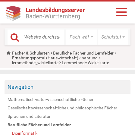
Landesbildungsserver
Baden-Württemberg
Fach wählen
Schulstufe wäh
Y
Fächer & Schularten
Berufliche Fächer und Lernfelder
o
Ernährungsportal (Hauswirtschaft)
nahrung
u
lernmethode_wickelkarte
Lernmethode Wickelkarte
a
r
e
h
Navigation
e
r
e
Mathematisch-naturwissenschaftliche Fächer
:
Gesellschaftswissenschaftliche und philosophische Fächer
Sprachen und Literatur
Berufliche Fächer und Lernfelder
Bioinformatik